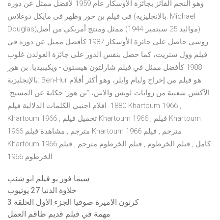
وهو النجم الفائز بجائزة الأوسكار عام 1959 لأفضل ممثل عن دوره
فى فيلم بن حور وظهر فى مايكل دوغلاس (بالإنجليزية: Michael
Douglas)‏ (مواليد 25 سبتمبر 1944).ممثل ومنتج أمريكي من أصل
روسي حاصل على جائزة الأوسكار 1987 كأفضل ممثل عن دوره في
فيلم وول ستريت، كما حصل بنفس الدور على جائزة الغولدن غلوب
1988 كأفضل ممثل في فيلم شارلتون هيستون - ويكيبيديا. بن هور
بالإنجليزية: Ben-Hur هو فيلم من إخراج وليام وايلر، وهو أكثر أفلام
الآكشن شعبية من روايات لويس والاس، "بن هور: حكاية عن المسيح"
1880. افلام اجنبي الكلمات الدلالية فيلم Khartoum 1966 ,
Khartoum 1966 , تحميل فيلم Khartoum 1966 , فيلم Khartoum
1966 مترجم , مشاهدة فيلم Khartoum 1966 مترجم , فيلم
Khartoum 1966 كامل , فيلم الخرطوم , فيلم الخرطوم مترجم , فيلم
الخرطوم 1966
سيما فور يو فيلم ابو شنب
حلاوة الدنيا 27 يوتيوب
كرتون الاميرة صوفيا الجزء الاول الحلقة 3
مهمة في فيلم قديم طاقم العمل