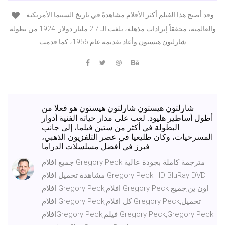
وقد أصبح هذا الفيلم أكثر الأفلام مشاهدةً في تاريخ السينما الأمريكية
والعالمية، محققاً إيرادات مذهلة، بلغت الـ 2.7 مليار دولار. 1924 من بطولة
شارلتون هيستون وأعاد تقديمه عام 1956، كما قدمت
شارلتون هيستون شارلتون هيستون هو فعلا من
أطول أساطير هليود. لعب على مدار حياته الفنية أدوار
البطولة في أكثر من ستين فيلما، إلى جانب
المسرحيات، وكان طليعيا في عصر التلفزيون الذهبي،
فبرز في أفضل مسلسلات الدراما
جميع افلام Gregory Peck مترجمة كاملة بجودة عالية
مشاهدة تحميل افلام Gregory Peck HD BluRay DVD
افلام Gregory Peck,افلام Gregory Peck اون ين,جميع
افلام Gregory Peck,كل افلام Gregory Peck,تحميل
افلامGregory Peck,فيلم Gregory Peck,Gregory Peck