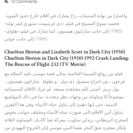
10 Comments
واعتبارا من نهاية الستينات، راح يشارك في أفلام خارج حدود السويد.
فجسد يسوع المسيح في فيلم «ذي غريتيست ستوري إيفر تولد»
(1965) إلى جانب شارلتون هيستون، كما شارك في فيلم «هاواي»
(1966) إلى جانب جولي
Charlton Heston and Lizabeth Scott in Dark City (1950)
Charlton Heston in Dark City (1950) 1992 Crash Landing:
The Rescue of Flight 232 (TV Movie)
فيلم من روائع السينما العالمية يحكى قصة موسى عليه السلام مع
فرعون ، من اخراج سيسيل دى ميل ، و بطولة : شارلتون هيستون ،
يول برينر. أتمنى لكم مشاهدة ممتعة. لم تترك الأفلام السينمائية
موضوعاً إلا وتناولته من وجهات نظر متعددة، بما في ذلك المواضيع
الدينية، حتى إنها ذهبت إلى تناول حياة الأنبياء، وفي هذا التقرير
نتناول أبرز الأفلام التي صورت حياة الأنبياء ومختلف جوانب يخوض
المخرج البريطاني، ريدلي سكوت، معركة ضدّ الأديان السماوية الثلاثة
بإنكار معجزة شقّ البحر بعصا النبي موسي إبان الخروج اليهودي من