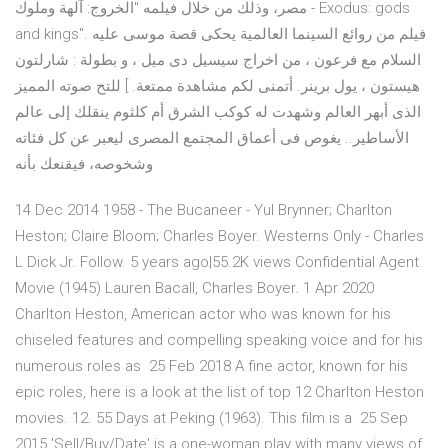
مصر، وذلك من خلال فيلمه "الخروج: آلهة وملوك - Exodus: gods
and kings". فيلم من روائع السينما العالمية يحكى قصة موسى عليه
السلام مع فرعون ، من اخراج سيسيل دى ميل ، و بطولة : شارلتون
هيستون ، يول برينر. أتمنى لكم مشاهدة ممتعة. ] للتح صوته المميز
الذى أبهر العالم وشهدت له كوكب الشرق أم كلثوم ينقلك إلى عالم
الأساطير.. يغوص فى أعماق المجتمع المصرى ليعبر عن كل فئاته
وشخوصه، فيقنعك بأنه
14 Dec 2014 1958 - The Bucaneer - Yul Brynner; Charlton
Heston; Claire Bloom; Charles Boyer. Westerns Only - Charles
L Dick Jr. Follow. 5 years ago|55.2K views Confidential Agent
Movie (1945) Lauren Bacall, Charles Boyer. 1 Apr 2020
Charlton Heston, American actor who was known for his
chiseled features and compelling speaking voice and for his
numerous roles as 25 Feb 2018 A fine actor, known for his
epic roles, here is a look at the list of top 12 Charlton Heston
movies. 12. 55 Days at Peking (1963). This film is a 25 Sep
2015 'Sell/Buy/Date' is a one-woman play with many views of