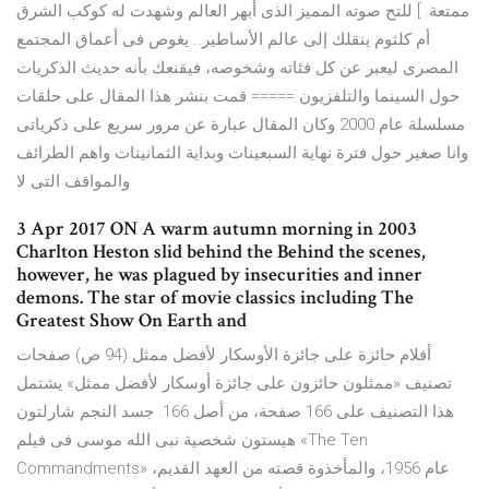
ممتعة. ] للتح صوته المميز الذى أبهر العالم وشهدت له كوكب الشرق
أم كلثوم ينقلك إلى عالم الأساطير.. يغوص فى أعماق المجتمع
المصرى ليعبر عن كل فئاته وشخوصه، فيقنعك بأنه حديث الذكريات
حول السينما والتلفزيون ===== قمت بنشر هذا المقال على حلقات
مسلسلة عام 2000 وكان المقال عبارة عن مرور سريع على ذكرياتى
وانا صغير حول فترة نهاية السبعينات وبداية الثمانينات واهم الطرائف
والمواقف التى لا
3 Apr 2017 ON A warm autumn morning in 2003
Charlton Heston slid behind the Behind the scenes,
however, he was plagued by insecurities and inner
demons. The star of movie classics including The
Greatest Show On Earth and
أفلام حائزة على جائزة الأوسكار لأفضل ممثل‏ (94 ص) صفحات
تصنيف «ممثلون حائزون على جائزة أوسكار لأفضل ممثل» يشتمل
هذا التصنيف على 166 صفحة، من أصل 166. جسد النجم شارلتون
هيستون شخصية نبى الله موسى فى فيلم «The Ten
Commandments» عام 1956، والمأخذوة قصته من العهد القديم،